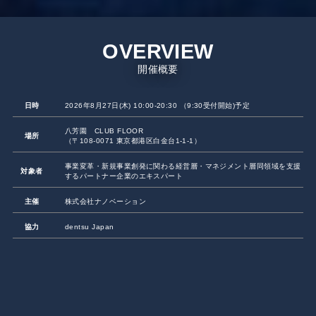
OVERVIEW
開催概要
日時
2026年8月27日(木) 10:00-20:30 （9:30受付開始)予定
八芳園 CLUB FLOOR
場所
（〒108-0071 東京都港区白金台1-1-1）
事業変革・新規事業創発に関わる経営層・マネジメント層同領域を支援
対象者
するパートナー企業のエキスパート
主催
株式会社ナノベーション
協力
dentsu Japan