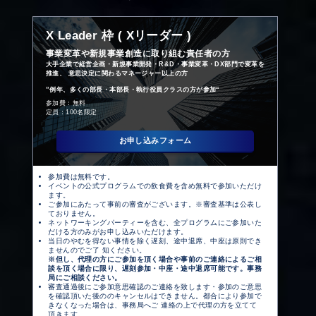
X
Leader 枠 ( Xリーダー )
事業変革や新規事業創造に取り組む責任者の方
大手企業で経営企画・新規事業開発・R&D・事業変革・DX部門で変革を
推進、 意思決定に関わるマネージャー以上の方
”例年、多くの部長・本部長・執行役員クラスの方が参加“
参加費：無料
定員：100名限定
お申し込みフォーム
参加費は無料です。
イベントの公式プログラムでの飲食費を含め無料で参加いただけ
ます。
ご参加にあたって事前の審査がございます。※審査基準は公表し
ておりません。
ネットワーキングパーティーを含む、全プログラムにご参加いた
だける方のみがお申し込みいただけます。
当日のやむを得ない事情を除く遅刻、途中退席、中座は原則でき
ませんのでご了 知ください。
※但し、代理の方にご参加を頂く場合や事前のご連絡によるご相
談を頂く場合に限り、遅刻参加・中座・途中退席可能です。事務
局にご相談ください。
審査通過後にご参加意思確認のご連絡を致します・参加のご意思
を確認頂いた後ののキャンセルはできません。都合により参加で
きなくなった場合は、事務局へご 連絡の上で代理の方を立てて
頂きます。