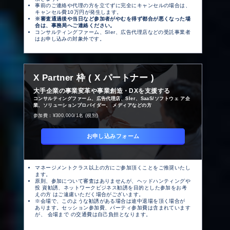
事前のご連絡や代理の方を立てずに完全にキャンセルの場合は、
キャンセル費10万円が発生します。
※審査通過後や当日など参加者がやむを得ず都合が悪くなった場
合は、事務局へご連絡ください。
コンサルティングファーム、SIer、広告代理店などの受託事業者
はお申し込みの対象外です。
X
Partner 枠 ( X パートナー )
大手企業の事業変革や事業創造・DXを支援する
コンサルティングファーム、広告代理店、SIer、SaaS/ソフトウェ ア企
業、ソリューションプロバイダー、 メディアなどの方
参加費：¥300,000/1名 (税別)
お申し込みフォーム
マネージメントクラス以上の方にご参加頂くことをご推奨いたし
ます。
原則、参加について審査はありませんが、ヘッドハンティングや
投 資勧誘、ネットワークビジネス勧誘を目的とした参加をお考
えの方 はご遠慮いただく場合がございます。
※会場で、このような勧誘がある場合は途中退場を頂く場合が
あります。セッション参加費、パーティ参加費は含まれています
が、 会場まで の交通費は自己負担となります。