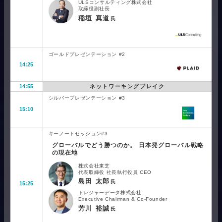
ULSコンサルティング株式会社
取締役副社長
稲垣 真道
氏
ゴールドプレゼンテーション #2
14:25
14:55
ネットワーキングブレイク
シルバープレゼンテーション #3
15:10
キーノートセッション#3
グローバルでどう勝つのか。 日本発グローバル戦略
の現在地
株式会社東芝
代表取締役 社長執行役員 CEO
島田 太郎
氏
15:25
トレジャーデータ株式会社
Executive Chairman & Co-Founder
芳川 裕誠
氏