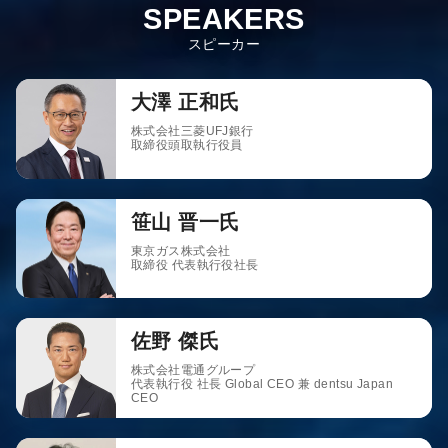
SPEAKERS
スピーカー
大澤 正和氏
株式会社三菱UFJ銀行
取締役頭取執行役員
笹山 晋一氏
東京ガス株式会社
取締役 代表執行役社長
佐野 傑氏
株式会社電通グループ
代表執行役 社長 Global CEO 兼 dentsu Japan
CEO