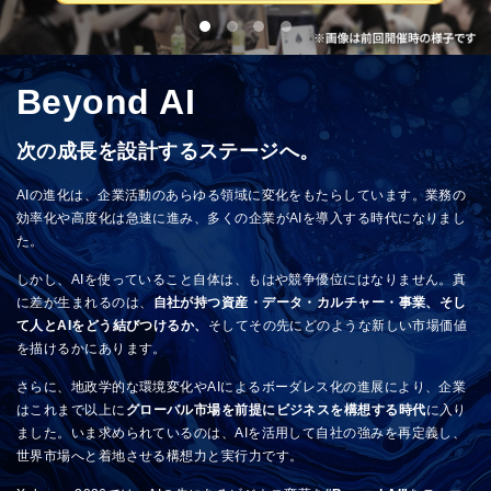
Beyond AI
次の成長を設計するステージへ。
AIの進化は、企業活動のあらゆる領域に変化をもたらしています。業務の
効率化や高度化は急速に進み、多くの企業がAIを導入する時代になりまし
た。
しかし、AIを使っていること自体は、もはや競争優位にはなりません。真
に差が生まれるのは、
自社が持つ資産・データ・カルチャー・事業、そし
て人とAIをどう結びつけるか、
そしてその先にどのような新しい市場価値
を描けるかにあります。
さらに、地政学的な環境変化やAIによるボーダレス化の進展により、企業
はこれまで以上に
グローバル市場を前提にビジネスを構想する時代
に入り
ました。いま求められているのは、AIを活用して自社の強みを再定義し、
世界市場へと着地させる構想力と実行力です。