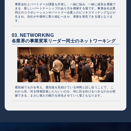
事業会社とパートナーが課題を共有し、一緒に悩み、一緒に成長を模索で
きる、新しいパートナーシップのあり方を模索する場です。事業会社企業
同士のコラボレーションやパートナー企業とのビジネスマッチングなどが
生まれ、自社が今後何に取り組むべきか、視座を発見できる場となりま
す。
03. NETWORKING
各業界の事業変革リーダー同士のネットワーキング
最前線でものを考え、最先端を見続けている仲間と話し合うことで、 こ
れから先、何を情報収集したらいいのか、何に目を向けるべきなのかが把
握できる。まさに個人の能力を深化させていく場ともなります。