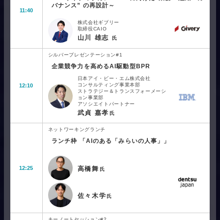
バナンス” の再設計～
11:40
株式会社ギブリー
取締役CAIO
山川 雄志
氏
シルバープレゼンテーション#1
企業競争力を高めるAI駆動型BPR
日本アイ・ビー・エム株式会社
コンサルティング事業本部
12:10
ストラテジー＆トランスフォーメーシ
ョン事業部
アソシエイトパートナー
武貞 嘉孝
氏
ネットワーキングランチ
ランチ枠 「AIのある「みらいの人事」」
高橋舞
12:25
氏
佐々木学
氏
キーノートセッション#2