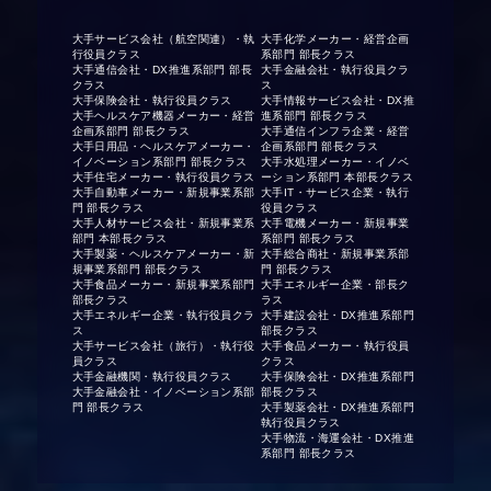
大手サービス会社（航空関連）・執
大手化学メーカー・経営企画
行役員クラス
系部門 部長クラス
大手通信会社・DX推進系部門 部長
大手金融会社・執行役員クラ
クラス
ス
大手保険会社・執行役員クラス
大手情報サービス会社・DX推
大手ヘルスケア機器メーカー・経営
進系部門 部長クラス
企画系部門 部長クラス
大手通信インフラ企業・経営
大手日用品・ヘルスケアメーカー・
企画系部門 部長クラス
イノベーション系部門 部長クラス
大手水処理メーカー・イノベ
大手住宅メーカー・執行役員クラス
ーション系部門 本部長クラス
大手自動車メーカー・新規事業系部
大手IT・サービス企業・執行
門 部長クラス
役員クラス
大手人材サービス会社・新規事業系
大手電機メーカー・新規事業
部門 本部長クラス
系部門 部長クラス
大手製薬・ヘルスケアメーカー・新
大手総合商社・新規事業系部
規事業系部門 部長クラス
門 部長クラス
大手食品メーカー・新規事業系部門
大手エネルギー企業・部長ク
部長クラス
ラス
大手エネルギー企業・執行役員クラ
大手建設会社・DX推進系部門
ス
部長クラス
大手サービス会社（旅行）・執行役
大手食品メーカー・執行役員
員クラス
クラス
大手金融機関・執行役員クラス
大手保険会社・DX推進系部門
大手金融会社・イノベーション系部
部長クラス
門 部長クラス
大手製薬会社・DX推進系部門
執行役員クラス
大手物流・海運会社・DX推進
系部門 部長クラス