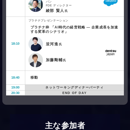
パン
FDE ディレクター
綾部 賢人
氏
プラチナプレゼンテーション
プラチナ枠 「AI時代の経営戦略 ― 企業成長を加速
する変革のシナリオ」
18:10
並河進
氏
加藤剛輔
氏
移動
18:40
19:00
ネットワーキングディナーパーティ
20:30
END OF DAY
主な参加者