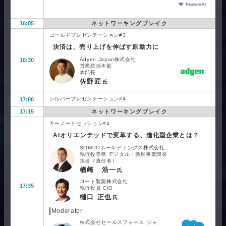
16:05
ネットワーキングブレイク
ゴールドプレゼンテーション#3
決済は、売り上げを伸ばす原動力に
Adyen Japan株式会社
16:30
営業統括本部
本部長
佐野匠
氏
シルバープレゼンテーション#4
17:00
17:15
ネットワーキングブレイク
キーノートセッション#4
AIオリエンテッドで変革する、進化型企業とは？
SOMPOホールディングス株式会社
執行役専務 デジタル・新規事業開発
担当（責任者）
楢﨑 浩一
氏
ロート製薬株式会社
17:35
執行役員 CIO
樋口 正也
氏
Moderator
株式会社セールスフォース･ジャ