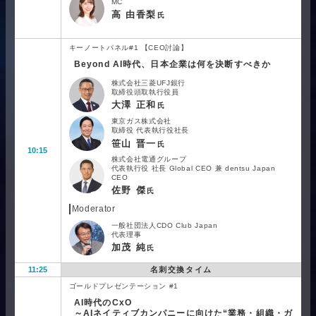
MC
高 由香梨
氏
キーノートパネル#1 【CEO討論】
Beyond AI時代、日本企業は何を決断すべきか
株式会社三菱UFJ銀行
取締役頭取執行役員
大澤 正和
氏
東京ガス株式会社
取締役 代表執行役社長
笹山 晋一
氏
10:15
株式会社電通グループ
代表執行役 社長 Global CEO 兼 dentsu Japan
CEO
佐野 傑
氏
Moderator
一般社団法人CDO Club Japan
代表理事
加茂 純
氏
11:25
名刺交換タイム
ゴールドプレゼンテーション #1
AI時代のCxO
～AIネイティブカンパニーに向けた“業務・組織・ガ