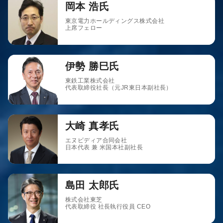
岡本 浩氏
東京電力ホールディングス株式会社
上席フェロー
伊勢 勝巳氏
東鉄工業株式会社
代表取締役社長（元JR東日本副社長）
大崎 真孝氏
エヌビディア合同会社
日本代表 兼 米国本社副社長
島田 太郎氏
株式会社東芝
代表取締役 社長執行役員 CEO