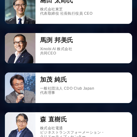
島田 太郎氏
株式会社東芝
代表取締役 社長執行役員 CEO
馬渕 邦美氏
Xinobi AI 株式会社
共同CEO
加茂 純氏
一般社団法人 CDO Club Japan
代表理事
森 直樹氏
株式会社電通
ビジネストランスフォーメーション・
クリエーティブ・センター