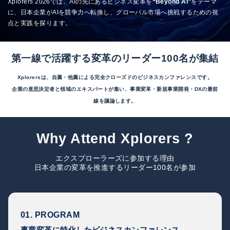
Xplorers 2026では、AIの先にあるビジネス変革を
“Beyond AI”
をテーマ
に、日本企業がAIを競争力へ転換し、グローバル市場へ挑戦するための視
点と実践を探ります。
第一線で活躍する変革のリーダー100名が集結
Xplorersは、自薦・他薦による完全クローズドのビジネスカンファレンスです。
企業の意思決定者と領域のエキスパートが集い、事業変革・新規事業開発・DXの最前
線を議論します。
Why Attend Xplorers ?
エクスプローラーズに参加する理由
日本企業の変革を推進するリーダー100名が参加
01. PROGRAM
事業変革に特化したビジネスカンファレンス