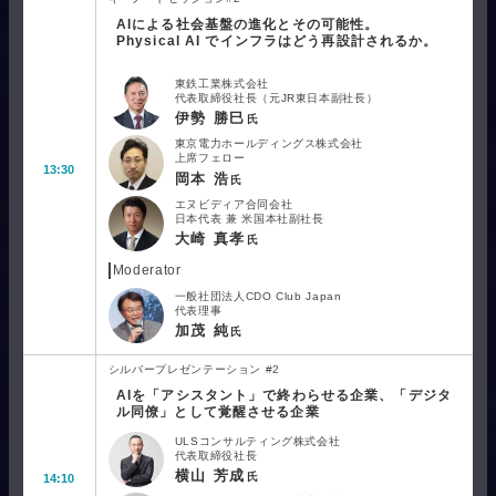
AIによる社会基盤の進化とその可能性。
Physical AI でインフラはどう再設計されるか。
東鉄工業株式会社
代表取締役社長（元JR東日本副社長）
伊勢 勝巳
氏
東京電力ホールディングス株式会社
上席フェロー
13:30
岡本 浩
氏
エヌビディア合同会社
日本代表 兼 米国本社副社長
大崎 真孝
氏
Moderator
一般社団法人CDO Club Japan
代表理事
加茂 純
氏
シルバープレゼンテーション #2
AIを「アシスタント」で終わらせる企業、「デジタ
ル同僚」として覚醒させる企業
ULSコンサルティング株式会社
代表取締役社長
横山 芳成
氏
14:10